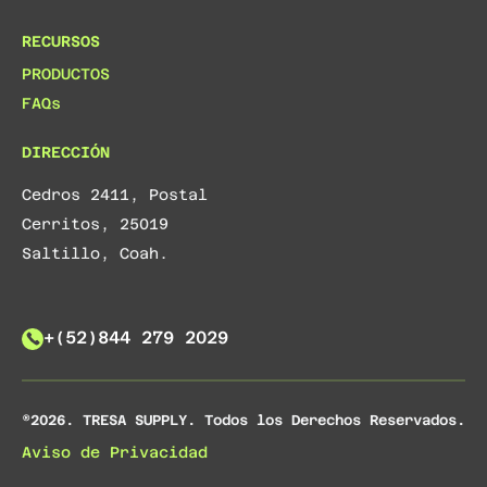
Si tienes alguna pregunta o inquietud
RECURSOS
sobre nuestro Aviso de Privacidad, no
PRODUCTOS
FAQs
dudes en contactarnos a través de
ventas@tresasupply.com
.
DIRECCIÓN
Cedros 2411, Postal
Cerritos, 25019
Saltillo, Coah.
+(52)844 279 2029
®2026. TRESA SUPPLY. Todos los Derechos Reservados.
Aviso de Privacidad